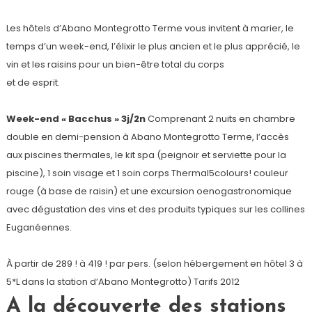
Les hôtels d’Abano Montegrotto Terme vous invitent à marier, le
temps d’un week-end, l’élixir le plus ancien et le plus apprécié, le
vin et les raisins pour un bien-être total du corps
et de esprit.
Week-end « Bacchus » 3j/2n
Comprenant 2 nuits en chambre
double en demi-pension à Abano Montegrotto Terme, l’accès
aux piscines thermales, le kit spa (peignoir et serviette pour la
piscine), 1 soin visage et 1 soin corps Thermal5colours! couleur
rouge (à base de raisin) et une excursion oenogastronomique
avec dégustation des vins et des produits typiques sur les collines
Euganéennes.
À partir de 289 ! à 419 ! par pers. (selon hébergement en hôtel 3 à
5*L dans la station d’Abano Montegrotto) Tarifs 2012
A la découverte des stations