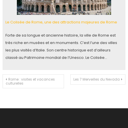
Le Colisée de Rome, une des attractions majeures de Rome
Forte de sa longue et ancienne histoire, la ville de Rome est
très riche en musées et en monuments. C’est l’une des villes
les plus visités d’Italie. Son centre historique est d’ailleurs
classé au Patrimoine mondial de l’Unesco. Le Colisée…
Navigation
Rome : visites et vacances
Les 7 Merveilles du Nevada
culturelles
de
l’article