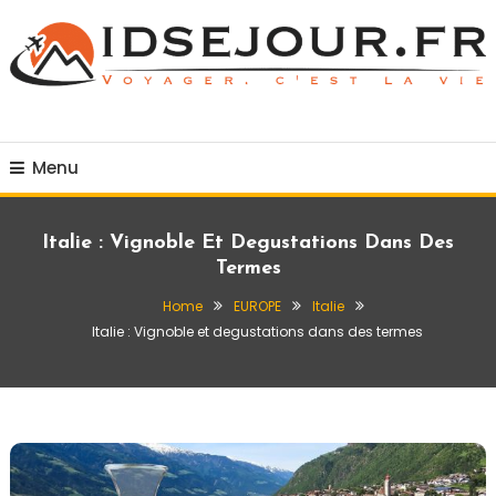
Skip
To
Content
Voyager c'est la vie
idsejour.fr
Menu
Italie : Vignoble Et Degustations Dans Des
Termes
Home
EUROPE
Italie
Italie : Vignoble et degustations dans des termes