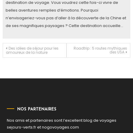
destination de voyage. Vous voudrez cette fois-ci vivre de
belles aventures remplies d’émotions. Pourquoi
n’envisageriez-vous pas d’aller à la découverte de la Chine et
de ses magnifiques paysages ? Cette destination accueille…
Navigation
Des idées de séjour pour les
Roadtrip : 5 routes mythiques
des USA
amoureux de la nature
de
l’article
NOS PARTENAIRES
Nos amis et partenaires sont l’excellent blog de voyages
sejours-verts.fr
et
nogovoyages.com