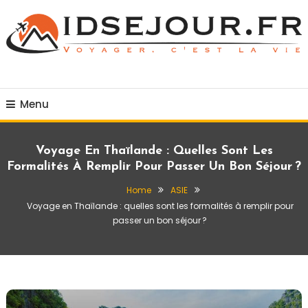
Skip
To
Content
Voyager c'est la vie
idsejour.fr
Menu
Voyage En Thaïlande : Quelles Sont Les
Formalités À Remplir Pour Passer Un Bon Séjour ?
Home
ASIE
Voyage en Thaïlande : quelles sont les formalités à remplir pour
passer un bon séjour ?