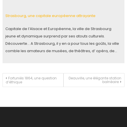
Strasbourg, une capitale européenne attrayante
Capitale de l’Alsace et Européenne, la ville de Strasbourg
jeune et dynamique surprend par ses atouts culturels.
Découverte… A Strasbourg, il y en a pour tous les goûts, la ville
comble les amateurs de musées, de théâtres, d’ opéra, de…
Navigation
Fortuniès 1864, une question
Deauville, une élégante station
balnéaire
d’éthique
de
l’article