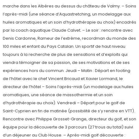
marche dans les Albères au dessus du château de Valmy. – Soins
l’après-midi (une séance d’Aquastretching, un modelagge aux
huiles aromatiques et un soin d’hydrothérapie au choix) encadrés
par la coach aquatique Claude Calvet. – Le soir : rencontre avec
Denis Cardonne, Rameur de l’extrème, recordman du monde des
100 miles et enfant du Pays Catalan. Un sportif de haut niveau
toujours à la recherche de plus de sensations et d’exploits qui
viendra témoigner de sa passion, de ses motivations et de ses
expériences hors du commun. Jeudi – Matin : Départ en footing
de l’hôtel avec le chef Vincent Bricaud et Xavier Lormand, le
directeur de l’hôtel – Soins l’après-midi (un modelage aux huiles
aromatiques, une séance de massothermie et un soin
d’hydrothérapie au choix). Vendredi – Départ pour le golf de
Saint-Cyprien en fin de matinée (possibilité de s’y rendre en VTT).
Rencontre avec Philippe Grosset-Grange, directeur du golf, et son
équipe pour la découverte de 3 parcours (27 trous au total) suivi
d’un déjeuner au Club House. – Après-midi golf découverte :