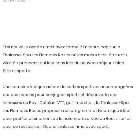
20 avril 2012
Au top de la forme à la Thalasso-Spa Les
Flamants Roses
Et si nouvelle année rimait avec forme ? En mars, cap sur la
Thalasso-Spa Les Flamants Roses où les mots « bien-être » et «
vitalité » prennent tout leur sens lors du nouveau séjour « bien-
être et sport ».
Une semaine ludique autour de sorties sportives accompagnées
par des coachs pour conjuguer sports et découverte des
richesses du Pays Catalan. VTT, golf, marche…, la Thalasso-Spa
Les Flamants Roses proposera un programme dynamique idéal
pour profiter pleinement de la nature préservée du Roussillon et
pour se ressourcer. Quand thalasso rime avec sport…