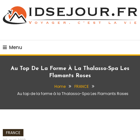
Skip
To
Content
Voyager c'est la vie
idsejour.fr
Menu
Au Top De La Forme À La Thalasso-Spa Les
Flamants Roses
Home
FRANCE
Au top de la forme à la Thalasso-Spa Les Flamants Roses
FRANCE
admin