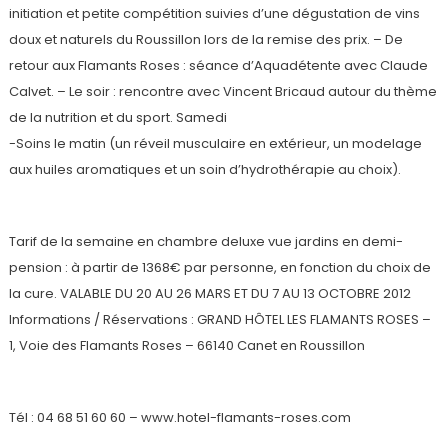
initiation et petite compétition suivies d’une dégustation de vins
doux et naturels du Roussillon lors de la remise des prix. – De
retour aux Flamants Roses : séance d’Aquadétente avec Claude
Calvet. – Le soir : rencontre avec Vincent Bricaud autour du thème
de la nutrition et du sport. Samedi
-Soins le matin (un réveil musculaire en extérieur, un modelage
aux huiles aromatiques et un soin d’hydrothérapie au choix).
Tarif de la semaine en chambre deluxe vue jardins en demi-
pension : à partir de 1368€ par personne, en fonction du choix de
la cure. VALABLE DU 20 AU 26 MARS ET DU 7 AU 13 OCTOBRE 2012
Informations / Réservations : GRAND HÔTEL LES FLAMANTS ROSES –
1, Voie des Flamants Roses – 66140 Canet en Roussillon
Tél : 04 68 51 60 60 – www.hotel-flamants-roses.com