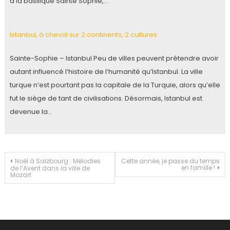
à la basilique Sainte Sophie,…
Istanbul, à cheval sur 2 continents, 2 cultures
Sainte-Sophie – Istanbul Peu de villes peuvent prétendre avoir
autant influencé l’histoire de l’humanité qu’Istanbul. La ville
turque n’est pourtant pas la capitale de la Turquie, alors qu’elle
fut le siège de tant de civilisations. Désormais, Istanbul est
devenue la…
Navigation
Noël à Salzbourg : Mélodies
Cette année, je passe du temps
en famille !
de l’Avent dans la ville de
Mozart
de
l’article