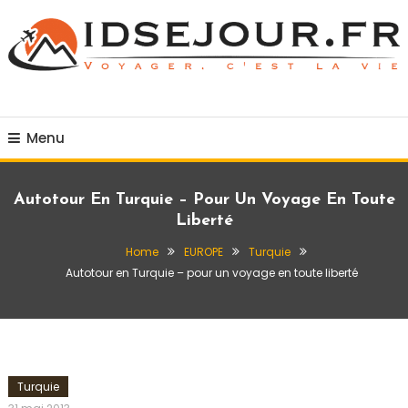
Skip
To
Content
Voyager c'est la vie
idsejour.fr
Menu
Autotour En Turquie – Pour Un Voyage En Toute
Liberté
Home
EUROPE
Turquie
Autotour en Turquie – pour un voyage en toute liberté
Turquie
admin