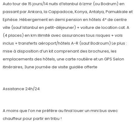
Auto tour de 15 jours/14 nuits d’Istanbul à Izmir (ou Bodrum) en
passant par Ankara, la Cappadoce, Konya, Antalya, Pamukkale et
Ephèse. Hébergement en demi pension en hôtels 4* de centre
ville (sauf Istanbul en petit-déjeuner) + voiture de location cat. A
(4 places) en km illimité avec assurances tous risques + vols
inclus + transferts aéroport/hôtels A-R (sauf Bodroum) Le plus :
mise à disposition d’un kit comprenant des brochures, les
emplacements des hôtels, une carte routière et un GPS Selon
itinéraires, 3une journée de visite guidée offerte
Assistance 24h/24
A moins que l’on ne préfère au final louer un mini bus avec
chauffeur pour partir en tribu !