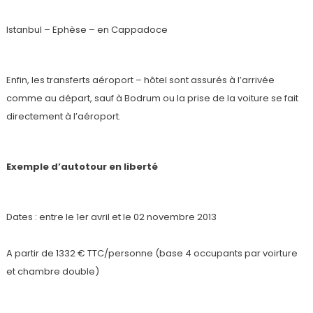
Istanbul – Ephèse – en Cappadoce
Enfin, les transferts aéroport – hôtel sont assurés à l’arrivée
comme au départ, sauf à Bodrum ou la prise de la voiture se fait
directement à l’aéroport.
Exemple d’autotour en liberté
Dates : entre le 1er avril et le 02 novembre 2013
A partir de 1332 € TTC/personne (base 4 occupants par voirture
et chambre double)