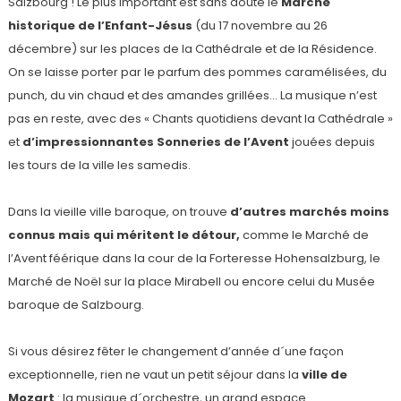
Salzbourg ! Le plus important est sans doute le
Marché
historique de l’Enfant-Jésus
(du 17 novembre au 26
décembre) sur les places de la Cathédrale et de la Résidence.
On se laisse porter par le parfum des pommes caramélisées, du
punch, du vin chaud et des amandes grillées… La musique n’est
pas en reste, avec des « Chants quotidiens devant la Cathédrale »
et
d’impressionnantes Sonneries de l’Avent
jouées depuis
les tours de la ville les samedis.
Dans la vieille ville baroque, on trouve
d’autres marchés moins
connus mais qui méritent le détour,
comme le Marché de
l’Avent féérique dans la cour de la Forteresse Hohensalzburg, le
Marché de Noël sur la place Mirabell ou encore celui du Musée
baroque de Salzbourg.
Si vous désirez fêter le changement d’année d´une façon
exceptionnelle, rien ne vaut un petit séjour dans la
ville de
Mozart
: la musique d´orchestre, un grand espace