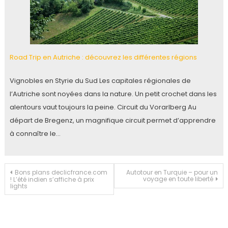
Road Trip en Autriche : découvrez les différentes régions
Vignobles en Styrie du Sud Les capitales régionales de
l’Autriche sont noyées dans la nature. Un petit crochet dans les
alentours vaut toujours la peine. Circuit du Vorarlberg Au
départ de Bregenz, un magnifique circuit permet d’apprendre
à connaître le…
Navigation
Bons plans declicfrance.com
Autotour en Turquie – pour un
voyage en toute liberté
! L’été indien s’affiche à prix
lights
de
l’article