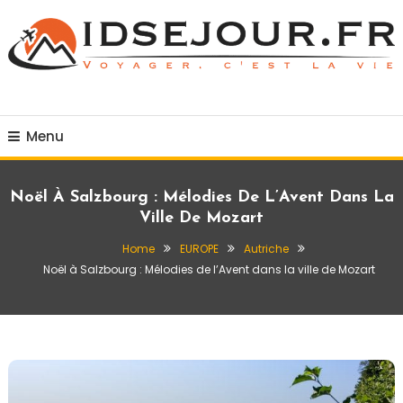
Skip
To
Content
Voyager c'est la vie
idsejour.fr
Menu
Noël À Salzbourg : Mélodies De L’Avent Dans La
Ville De Mozart
Home
EUROPE
Autriche
Noël à Salzbourg : Mélodies de l’Avent dans la ville de Mozart