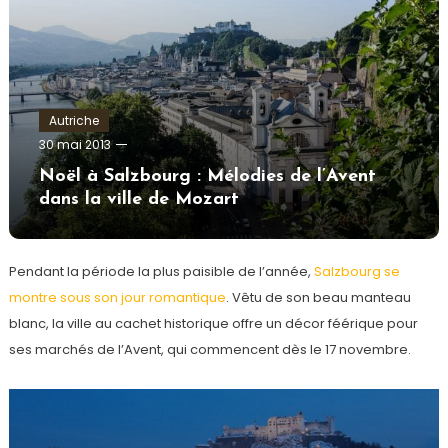
Autriche
admin
30 mai 2013
Noël à Salzbourg : Mélodies de l’Avent
dans la ville de Mozart
Pendant la période la plus paisible de l’année,
Salzbourg se
montre sous son jour romantique
. Vêtu de son beau manteau
blanc, la ville au cachet historique offre un décor féérique pour
ses marchés de l’Avent, qui commencent dès le 17 novembre.