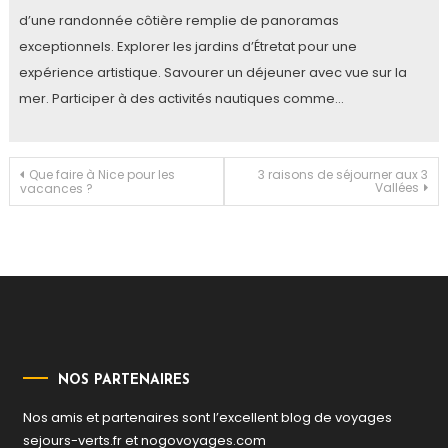
d’une randonnée côtière remplie de panoramas
exceptionnels. Explorer les jardins d’Étretat pour une
expérience artistique. Savourer un déjeuner avec vue sur la
mer. Participer à des activités nautiques comme…
Navigation
Que faire à Nice pour les
3 raisons de séjourner aux 3
Vallées
vacances ?
de
l’article
NOS PARTENAIRES
Nos amis et partenaires sont l’excellent blog de voyages
sejours-verts.fr
et
nogovoyages.com