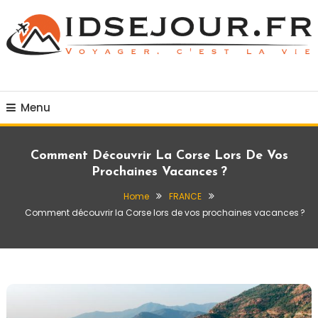
Skip
To
Content
Voyager c'est la vie
idsejour.fr
Menu
Comment Découvrir La Corse Lors De Vos
Prochaines Vacances ?
Home
FRANCE
Comment découvrir la Corse lors de vos prochaines vacances ?