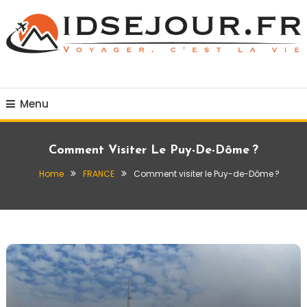
Skip
To
Content
Voyager c'est la vie
idsejour.fr
Menu
Comment Visiter Le Puy-De-Dôme ?
Home
FRANCE
Comment visiter le Puy-de-Dôme ?