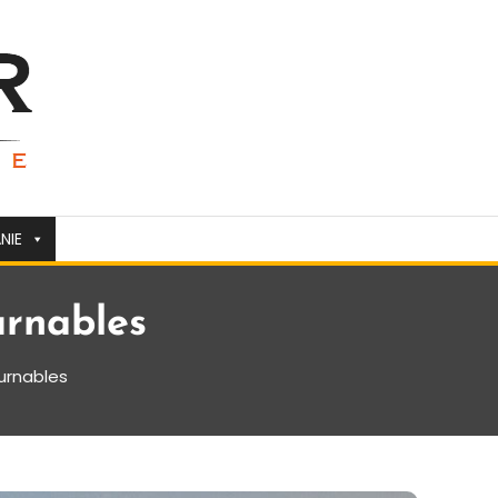
NIE
urnables
urnables