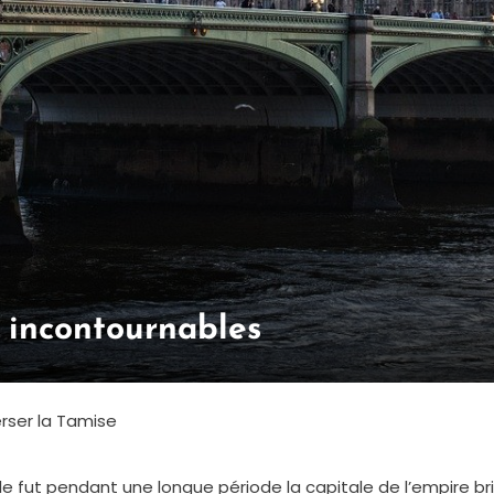
 incontournables
rser la Tamise
 Elle fut pendant une longue période la capitale de l’empire bri