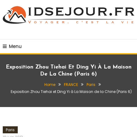
Skip
To
Content
Voyager c'est la vie
idsejour.fr
Menu
Exposition Zhou Tiehai Et Ding Yi À La Maison
De La Chine (Paris 6)
Home
FRANCE
Paris
Exposition Zhou Tiehai et Ding Yi à La Maison de la Chine (Paris 6)
Paris
admin