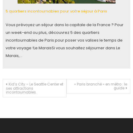
5 quartiers incontournables pour votre séjour à Paris
Vous prévoyez un séjour dans la capitale de la France ? Pour
un week-end ou plus, découvrez 5 des quartiers
incontournables de Paris pour poser vos valises le temps de
votre voyage !Le MaraisSi vous souhaitez séjourner dans Le
Marais,…
Navigation
Kid’s City – Le Seattle Center et
« Paris branché » en métro : le
guide
ses attractions
incontournables.
de
l’article