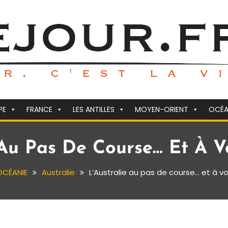
PE
FRANCE
LES ANTILLES
MOYEN-ORIENT
OCÉA
 Au Pas De Course… Et À 
OCÉANIE
Australie
L’Australie au pas de course… et à v