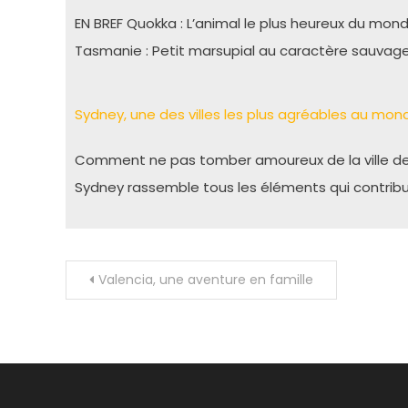
EN BREF Quokka : L’animal le plus heureux du mond
Tasmanie : Petit marsupial au caractère sauva
Sydney, une des villes les plus agréables au mon
Comment ne pas tomber amoureux de la ville de S
Sydney rassemble tous les éléments qui contribue
Navigation
Valencia, une aventure en famille
de
l’article