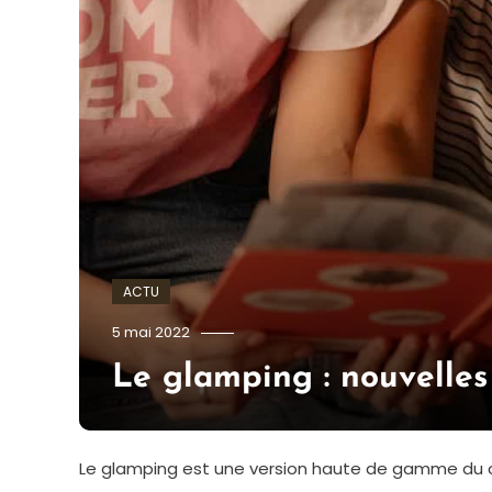
ACTU
admin
5 mai 2022
Le glamping : nouvelle
Le glamping est une version haute de gamme du ca