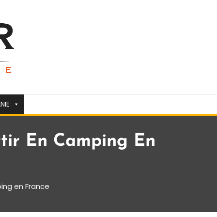
NIE
rtir En Camping En
ping en France