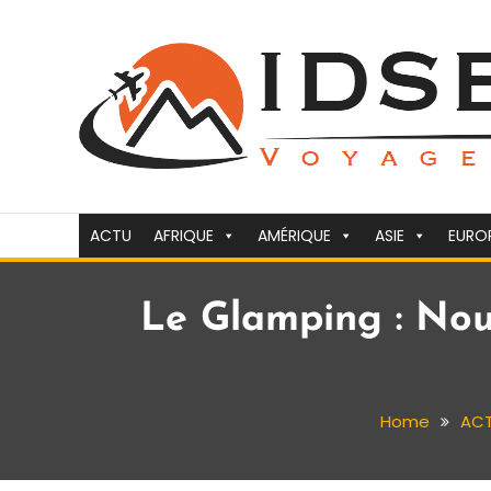
Skip
To
Content
Voyager c'est la vie
idsejour.fr
ACTU
AFRIQUE
AMÉRIQUE
ASIE
EURO
Le Glamping : Nou
Home
AC