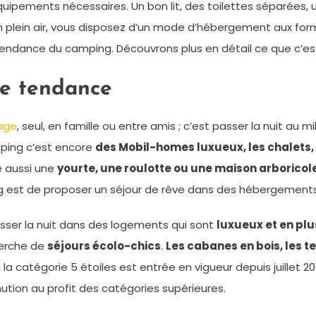
uipements nécessaires. Un bon lit, des toilettes séparées, 
 plein air, vous disposez d’un mode d’hébergement aux form
 tendance du camping. Découvrons plus en détail ce que c’e
le tendance
lage
, seul, en famille ou entre amis ; c’est passer la nuit au 
mping c’est encore
des Mobil-homes luxueux, les chalets,
e aussi une
yourte, une roulotte ou une maison arboricol
ing est de proposer un séjour de rêve dans des hébergements
asser la nuit dans des logements qui sont
luxueux et en plus
herche de
séjours écolo-chics
.
Les cabanes en bois, les t
 la catégorie 5 étoiles est entrée en vigueur depuis juillet
nution au profit des catégories supérieures.