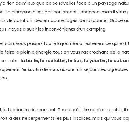
 y’a rien de mieux que de se réveiller face à un paysage natu
agne. Le glamping n’est pas seulement tendance, mais il v
uits de pollution, des embouteillages, de la routine. Grâce a
ous n’ayez à subir les inconvénients d’un camping.
et sain, vous passez toute la journée à l’extérieur ce qui est
 faire le plein d’énergie tout en vous rapprochant de la nat
rgements :
la bulle, la roulotte ; le tipi ; la yourte ; la ca
supérieur. Ainsi, afin de vous assurer un séjour très agréabl
tion.
a tendance du moment. Parce qu’il allie confort et chic, il e
droit à des hébergements les plus insolites, mais qui vous a