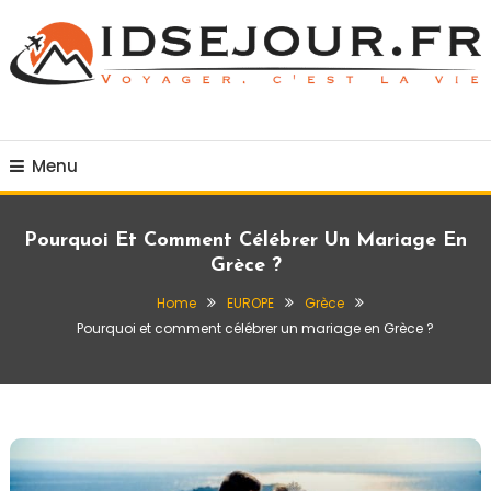
Skip
To
Content
Voyager c'est la vie
idsejour.fr
Menu
Pourquoi Et Comment Célébrer Un Mariage En
Grèce ?
Home
EUROPE
Grèce
Pourquoi et comment célébrer un mariage en Grèce ?