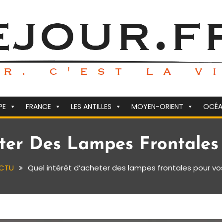
PE
FRANCE
LES ANTILLES
MOYEN-ORIENT
OCÉA
eter Des Lampes Frontales
CTU
Quel intérêt d’acheter des lampes frontales pour v