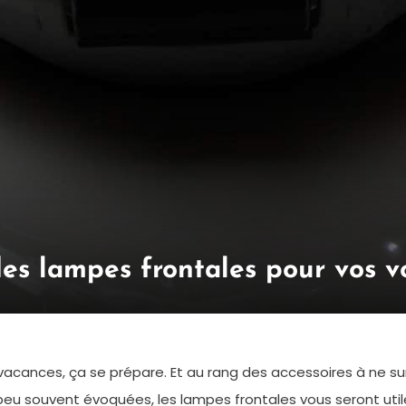
des lampes frontales pour vos v
 vacances, ça se prépare. Et au rang des accessoires à ne su
 peu souvent évoquées, les lampes frontales vous seront ut