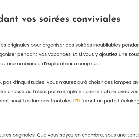
ant vos soirées conviviales
s originales pour organiser des soirées inoubliables pendant
aniser pendant vos vacances. Et si vous y ajoutiez une touch
z une ambiance d’explorateur à coup sûr.
e, pas d’inquiétudes. Vous n’aurez qu’à choisir des lampes a
irée chasse au trésor par exemple en pleine nature avec vo
ent servi. Les lampes frontales
LED
feront un parfait éclairag
ures originales. Que vous soyez en chambre, sous une tente