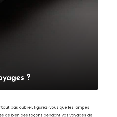
oyages ?
rtout pas oublier, figurez-vous que les lampes
iles de bien des façons pendant vos voyages de