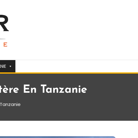
NIE
tère En Tanzanie
 Tanzanie