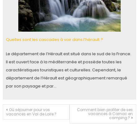
Quelles sont les cascades à voir dans l’hérault ?
Le département de l’Hérault est situé dans le sud de la France.
Il est ouvert face à la méditerranée et possède toutes les
caractéristiques touristiques et culturelles. Cependant, le
département de l’Hérault est géographiquement remarqué
par son paysage et par…
Navigation
Où séjourner pour vos
Comment bien profiter de ses
vacances à Carnac en
vacances en Val de Loire ?
camping ?
de
l’article