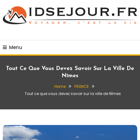
Skip
To
Content
Voyager c'est la vie
idsejour.fr
Menu
Tout Ce Que Vous Devez Savoir Sur La Ville De
Nîmes
Home
FRANCE
Tout ce que vous devez savoir sur la ville de Nîmes