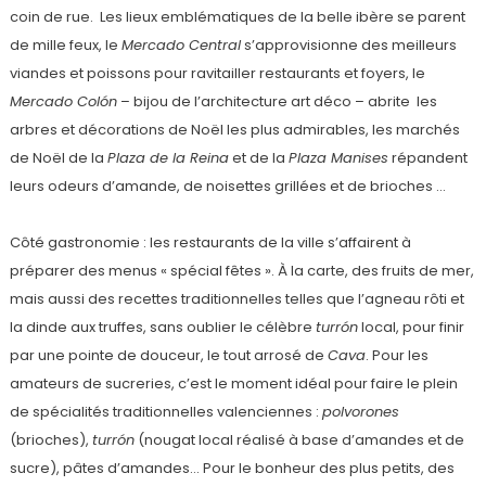
coin de rue. Les lieux emblématiques de la belle ibère se parent
de mille feux, le
Mercado Central
s’approvisionne des meilleurs
viandes et poissons pour ravitailler restaurants et foyers, le
Mercado Colón
– bijou de l’architecture art déco – abrite les
arbres et décorations de Noël les plus admirables, les marchés
de Noël de la
Plaza de la Reina
et de la
Plaza Manises
répandent
leurs odeurs d’amande, de noisettes grillées et de brioches …
Côté gastronomie : les restaurants de la ville s’affairent à
préparer des menus « spécial fêtes ». À la carte, des fruits de mer,
mais aussi des recettes traditionnelles telles que l’agneau rôti et
la dinde aux truffes, sans oublier le célèbre
turrón
local, pour finir
par une pointe de douceur, le tout arrosé de
Cava
. Pour les
amateurs de sucreries, c’est le moment idéal pour faire le plein
de spécialités traditionnelles valenciennes :
polvorones
(brioches),
turrón
(nougat local réalisé à base d’amandes et de
sucre), pâtes d’amandes… Pour le bonheur des plus petits, des