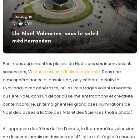
Espagne
admin
17 juin 2013
Un Noël Valencien, sous le soleil
méditerranéen
Pour ceux qui aiment les plaisirs de Noël sans ses inconvénients
saisonniers, V
alencia est une destination idéale
. Dans une
atmosphère douce et ensoleillée, on y célèbre la Nativité
(Navidad) avec générosité, où les Rois Mages volent la vedette
au Père Noël, dans un décor où se mêlent traditions et créativité
contemporaine. En témoignent les grandioses illuminations de
Noël déployées à la Cité des Arts et des Sciences (notre photo).
A l’approche des fêtes de fin d’année, le thermomètre valencien
ne descend jamais en dessous de 14°, et la cité s’agite à chaque