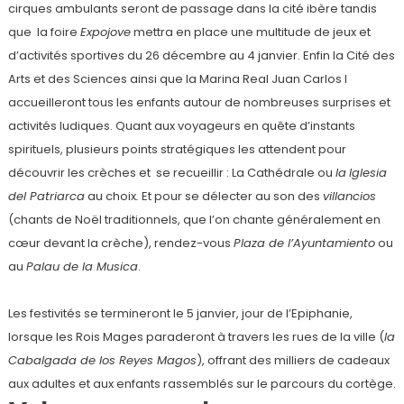
cirques ambulants seront de passage dans la cité ibère tandis
que la foire
Expojove
mettra en place une multitude de jeux et
d’activités sportives du 26 décembre au 4 janvier. Enfin la Cité des
Arts et des Sciences ainsi que la Marina Real Juan Carlos I
accueilleront tous les enfants autour de nombreuses surprises et
activités ludiques. Quant aux voyageurs en quête d’instants
spirituels, plusieurs points stratégiques les attendent pour
découvrir les crèches et se recueillir : La Cathédrale ou
la
Iglesia
del Patriarca
au choix
.
Et pour se délecter au son des
villancios
(chants de Noël traditionnels, que l’on chante généralement en
cœur devant la crèche), rendez-vous
Plaza de l’Ayuntamiento
ou
au
Palau de la Musica
.
Les festivités se termineront le 5 janvier, jour de l’Epiphanie,
lorsque les Rois Mages paraderont à travers les rues de la ville (
la
Cabalgada de los Reyes Magos
), offrant des milliers de cadeaux
aux adultes et aux enfants rassemblés sur le parcours du cortège.