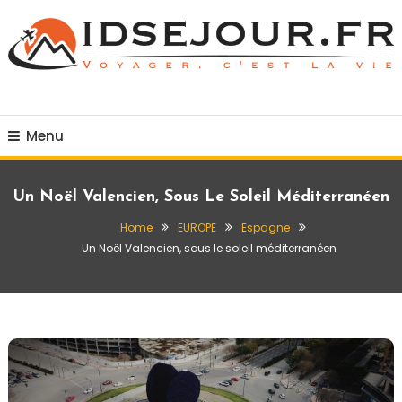
Skip
To
Content
Voyager c'est la vie
idsejour.fr
Menu
Un Noël Valencien, Sous Le Soleil Méditerranéen
Home
EUROPE
Espagne
Un Noël Valencien, sous le soleil méditerranéen