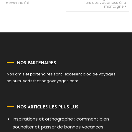
lors des vacances à la
mener au Ski
montagne
de
l’article
NOS PARTENAIRES
Nos amis et partenaires sont l’excellent blog de voyages
sejours-verts.fr
et
nogovoyages.com
NOS ARTICLES LES PLUS LUS
Inspirations et orthographe : comment bien
souhaiter et passer de bonnes vacances