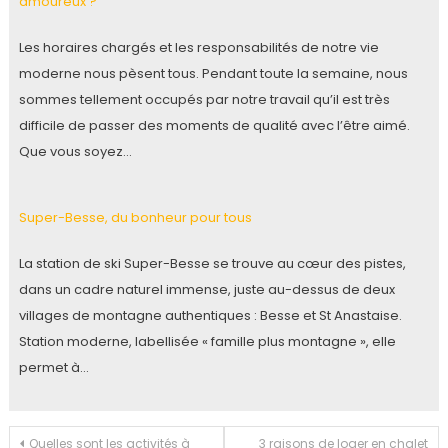
amoureux ?
Les horaires chargés et les responsabilités de notre vie
moderne nous pèsent tous. Pendant toute la semaine, nous
sommes tellement occupés par notre travail qu’il est très
difficile de passer des moments de qualité avec l’être aimé.
Que vous soyez…
Super-Besse, du bonheur pour tous
La station de ski Super-Besse se trouve au cœur des pistes,
dans un cadre naturel immense, juste au-dessus de deux
villages de montagne authentiques : Besse et St Anastaise.
Station moderne, labellisée « famille plus montagne », elle
permet à…
Navigation
Quelles sont les activités à
3 raisons de loger en chalet