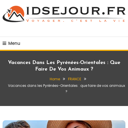
Skip
To
Content
Voyager c'est la vie
idsejour.fr
Menu
Vacances Dans Les Pyrénées-Orientales : Que
Faire De Vos Animaux ?
Home
FRANCE
Vacances dans les Pyrénées-Orientales : que faire de vos animaux
?