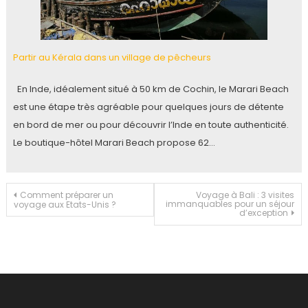
Partir au Kérala dans un village de pêcheurs
En Inde, idéalement situé à 50 km de Cochin, le Marari Beach
est une étape très agréable pour quelques jours de détente
en bord de mer ou pour découvrir l’Inde en toute authenticité.
Le boutique-hôtel Marari Beach propose 62…
Navigation
Comment préparer un
Voyage à Bali : 3 visites
immanquables pour un séjour
voyage aux Etats-Unis ?
d’exception
de
l’article