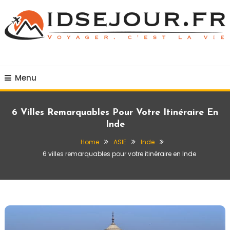
Skip
To
Content
Voyager c'est la vie
idsejour.fr
Menu
6 Villes Remarquables Pour Votre Itinéraire En
Inde
Home
ASIE
Inde
6 villes remarquables pour votre itinéraire en Inde