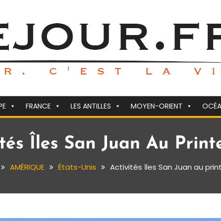
PE
FRANCE
LES ANTILLES
MOYEN-ORIENT
OCÉA
ités Îles San Juan Au Print
AMÉRIQUE
États-Unis
Activités îles San Juan au pri