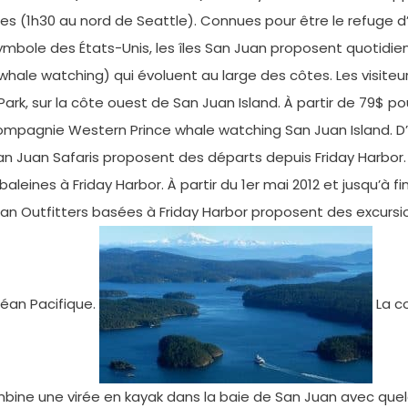
tes (1h30 au nord de Seattle). Connues pour être le refuge
mbole des États-Unis, les îles San Juan proposent quotidien
whale watching) qui évoluent au large des côtes. Les visite
Park, sur la côte ouest de San Juan Island. À partir de 79$ po
compagnie Western Prince whale watching San Juan Island. D
n Juan Safaris proposent des départs depuis Friday Harbor. Les
eines à Friday Harbor. À partir du 1er mai 2012 et jusqu’à
n Outfitters basées à Friday Harbor proposent des excursio
céan Pacifique.
La c
bine une virée en kayak dans la baie de San Juan avec que