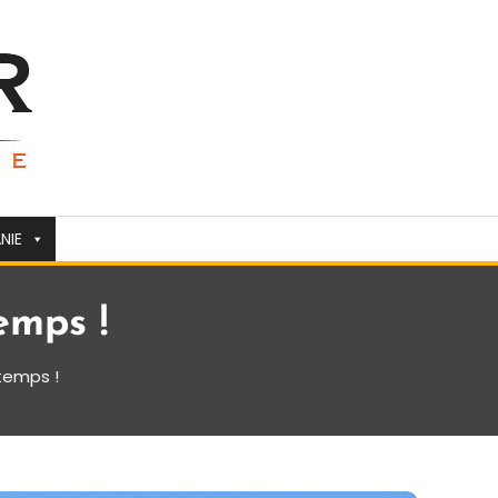
NIE
emps !
ntemps !