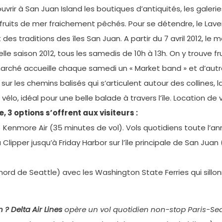
vrir à San Juan Island les boutiques d’antiquités, les galeri
 fruits de mer fraichement pêchés. Pour se détendre, le Lave
t des traditions des îles San Juan. A partir du 7 avril 2012, 
lle saison 2012, tous les samedis de 10h à 13h. On y trouve fr
 marché accueille chaque samedi un « Market band » et d’aut
sur les chemins balisés qui s’articulent autour des collines, l
élo, idéal pour une belle balade à travers l’île. Location de 
 3 options s’offrent aux visiteurs :
Kenmore Air (35 minutes de vol). Vols quotidiens toute l’an
a Clipper jusqu’à Friday Harbor sur l’île principale de San Ju
nord de Seattle) avec les Washington State Ferries qui sillon
n ?
Delta Air Lines
opère un vol quotidien non-stop Paris-Sea