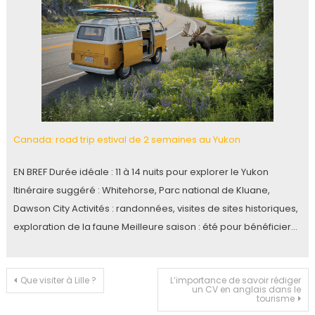
Canada: road trip estival de 2 semaines au Yukon
EN BREF Durée idéale : 11 à 14 nuits pour explorer le Yukon
Itinéraire suggéré : Whitehorse, Parc national de Kluane,
Dawson City Activités : randonnées, visites de sites historiques,
exploration de la faune Meilleure saison : été pour bénéficier…
Navigation
Que visiter à Lille ?
L’importance de savoir rédiger
un CV en anglais dans le
tourisme
de