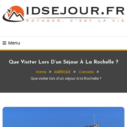
Skip
To
Content
Voyager c'est la vie
idsejour.fr
Menu
Que Visiter Lors D’un Séjour À La Rochelle ?
Home
AMÉRIQUE
Canada
Que visiter lors d’un séjour à la Rochelle ?