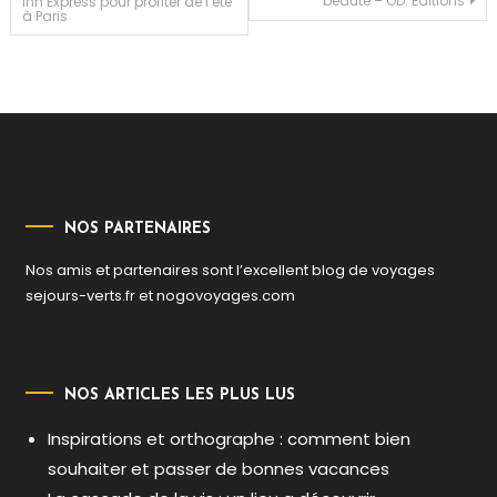
beauté – OD. Éditions
Inn Express pour profiter de l’été
à Paris
de
l’article
NOS PARTENAIRES
Nos amis et partenaires sont l’excellent blog de voyages
sejours-verts.fr
et
nogovoyages.com
NOS ARTICLES LES PLUS LUS
Inspirations et orthographe : comment bien
souhaiter et passer de bonnes vacances