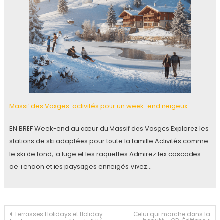
Massif des Vosges: activités pour un week-end neigeux
EN BREF Week-end au cœur du Massif des Vosges Explorez les
stations de ski adaptées pour toute la famille Activités comme
le ski de fond, la luge et les raquettes Admirez les cascades
de Tendon et les paysages enneigés Vivez…
Navigation
Terrasses Holidays et Holiday
Celui qui marche dans la