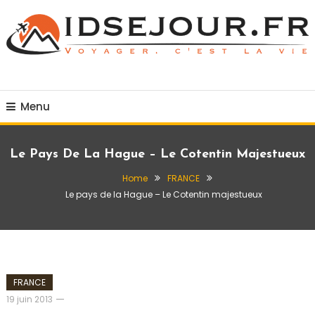
Skip
To
Content
Voyager c'est la vie
idsejour.fr
Menu
Le Pays De La Hague – Le Cotentin Majestueux
Home
FRANCE
Le pays de la Hague – Le Cotentin majestueux
FRANCE
admin
19 juin 2013